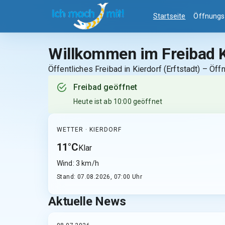
Startseite
Öffnungs
Willkommen im
Freibad 
Öffentliches Freibad in Kierdorf (Erftstadt) – Öf
Freibad geöffnet
Heute ist ab 10:00 geöffnet
WETTER ·
KIERDORF
11
°C
Klar
Wind:
3
km/h
Stand:
07.08.2026, 07:00
Uhr
Aktuelle News